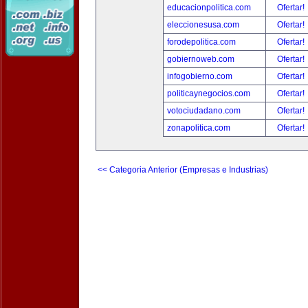
educacionpolitica.com
Ofertar!
eleccionesusa.com
Ofertar!
forodepolitica.com
Ofertar!
gobiernoweb.com
Ofertar!
infogobierno.com
Ofertar!
politicaynegocios.com
Ofertar!
votociudadano.com
Ofertar!
zonapolitica.com
Ofertar!
<< Categoria Anterior (Empresas e Industrias)