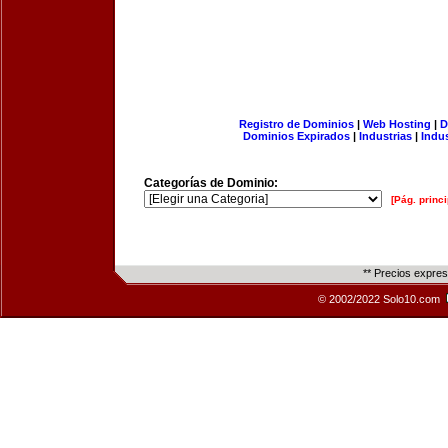
Registro de Dominios
|
Web Hosting
|
D
Dominios Expirados
|
Industrias
|
Indu
Categorías de Dominio:
[Pág. princi
** Precios expre
© 2002/2022 Solo10.com