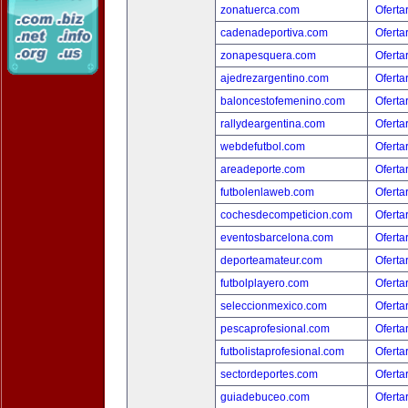
zonatuerca.com
Oferta
cadenadeportiva.com
Oferta
zonapesquera.com
Oferta
ajedrezargentino.com
Oferta
baloncestofemenino.com
Oferta
rallydeargentina.com
Oferta
webdefutbol.com
Oferta
areadeporte.com
Oferta
futbolenlaweb.com
Oferta
cochesdecompeticion.com
Oferta
eventosbarcelona.com
Oferta
deporteamateur.com
Oferta
futbolplayero.com
Oferta
seleccionmexico.com
Oferta
pescaprofesional.com
Oferta
futbolistaprofesional.com
Oferta
sectordeportes.com
Oferta
guiadebuceo.com
Oferta