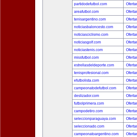
partidodefutbol.com
Oferta
areafutbol.com
Oferta
tenisargentino.com
Oferta
noticiasbaloncesto.com
Oferta
noticiasciclismo.com
Oferta
noticiasgolf.com
Oferta
noticiastenis.com
Oferta
missfutbol.com
Oferta
estrellasdeldeporte.com
Oferta
tenisprofesional.com
Oferta
efutbolista.com
Oferta
campeonatodefutbol.com
Oferta
deslizador.com
Oferta
futbolprimera.com
Oferta
campodetiro.com
Oferta
seleccionparaguaya.com
Oferta
seleccionado.com
Oferta
campeonatoargentino.com
Oferta