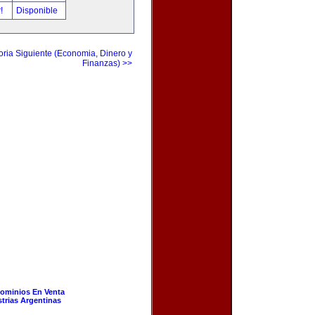
r!
Disponible
ria Siguiente (Economia, Dinero y
Finanzas) >>
ominios En Venta
strias Argentinas