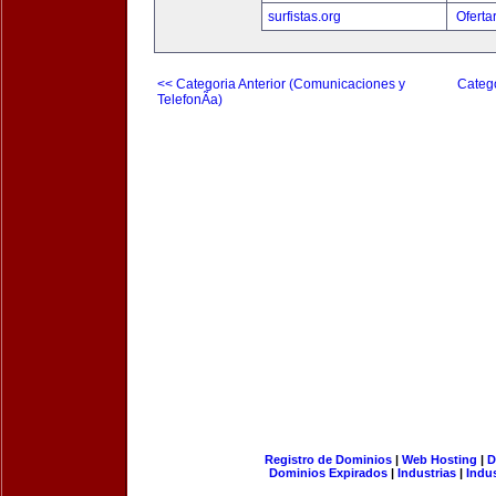
surfistas.org
Oferta
<< Categoria Anterior (Comunicaciones y
Catego
TelefonÃ­a)
Registro de Dominios
|
Web Hosting
|
D
Dominios Expirados
|
Industrias
|
Indu