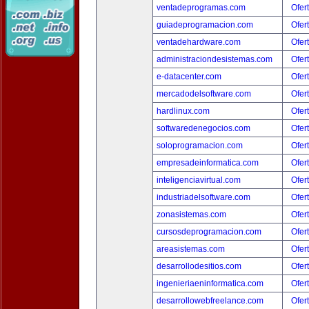
ventadeprogramas.com
Ofer
guiadeprogramacion.com
Ofer
ventadehardware.com
Ofer
administraciondesistemas.com
Ofer
e-datacenter.com
Ofer
mercadodelsoftware.com
Ofer
hardlinux.com
Ofer
softwaredenegocios.com
Ofer
soloprogramacion.com
Ofer
empresadeinformatica.com
Ofer
inteligenciavirtual.com
Ofer
industriadelsoftware.com
Ofer
zonasistemas.com
Ofer
cursosdeprogramacion.com
Ofer
areasistemas.com
Ofer
desarrollodesitios.com
Ofer
ingenieriaeninformatica.com
Ofer
desarrollowebfreelance.com
Ofer