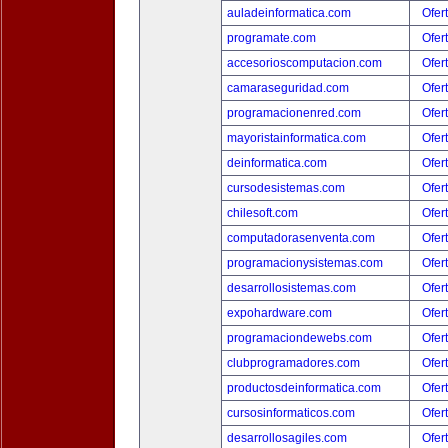
auladeinformatica.com
Ofer
programate.com
Ofer
accesorioscomputacion.com
Ofer
camaraseguridad.com
Ofer
programacionenred.com
Ofer
mayoristainformatica.com
Ofer
deinformatica.com
Ofer
cursodesistemas.com
Ofer
chilesoft.com
Ofer
computadorasenventa.com
Ofer
programacionysistemas.com
Ofer
desarrollosistemas.com
Ofer
expohardware.com
Ofer
programaciondewebs.com
Ofer
clubprogramadores.com
Ofer
productosdeinformatica.com
Ofer
cursosinformaticos.com
Ofer
desarrollosagiles.com
Ofer