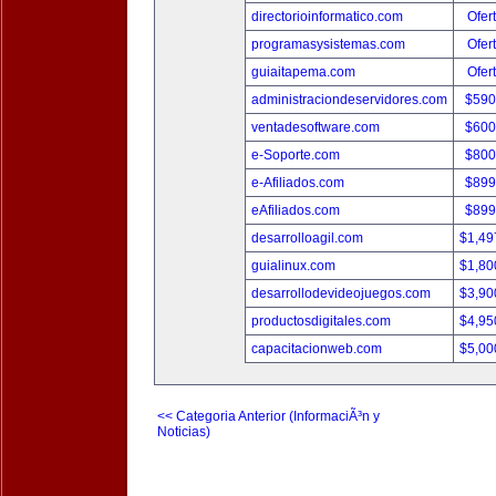
directorioinformatico.com
Ofer
programasysistemas.com
Ofer
guiaitapema.com
Ofer
administraciondeservidores.com
$590
ventadesoftware.com
$600
e-Soporte.com
$800
e-Afiliados.com
$899
eAfiliados.com
$899
desarrolloagil.com
$1,49
guialinux.com
$1,80
desarrollodevideojuegos.com
$3,90
productosdigitales.com
$4,95
capacitacionweb.com
$5,00
<< Categoria Anterior (InformaciÃ³n y
Noticias)