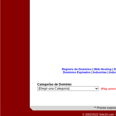
Registro de Dominios
|
Web Hosting
|
D
Dominios Expirados
|
Industrias
|
Indu
Categorías de Dominio:
[Pág. princi
** Precios expre
© 2002/2022 Solo10.com