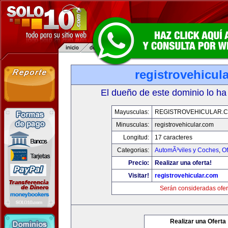
registrovehicul
El dueño de este dominio lo ha
Mayusculas:
REGISTROVEHICULAR.
Minusculas:
registrovehicular.com
Longitud:
17 caracteres
Categorias:
AutomÃ³viles y Coches
,
Of
Precio:
Realizar una oferta!
Visitar!
registrovehicular.com
Serán consideradas ofer
Realizar una Oferta