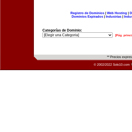
Registro de Dominios
|
Web Hosting
|
D
Dominios Expirados
|
Industrias
|
Indu
Categorías de Dominio:
[Pág. princi
** Precios expre
© 2002/2022 Solo10.com