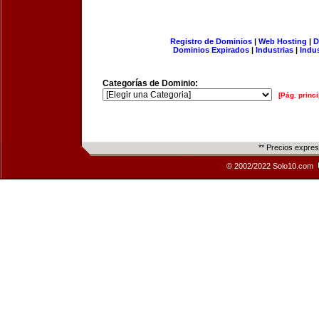
Registro de Dominios
|
Web Hosting
|
D
Dominios Expirados
|
Industrias
|
Indu
Categorías de Dominio:
[Pág. princi
** Precios expre
© 2002/2022 Solo10.com