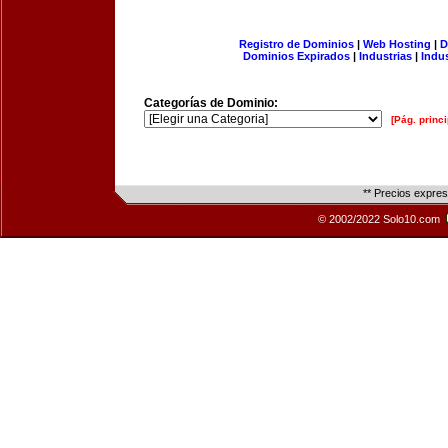
Registro de Dominios
|
Web Hosting
|
D
Dominios Expirados
|
Industrias
|
Indu
Categorías de Dominio:
[Pág. princi
** Precios expre
© 2002/2022 Solo10.com