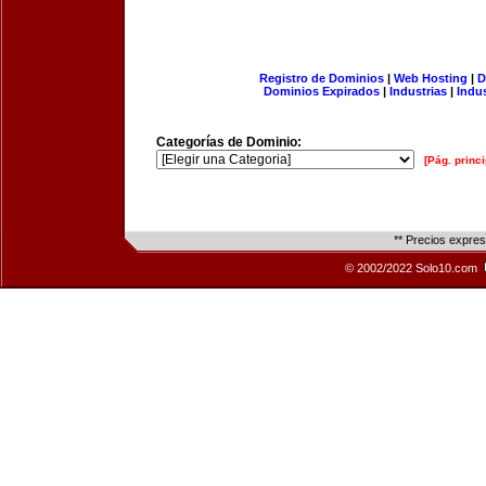
Registro de Dominios
|
Web Hosting
|
D
Dominios Expirados
|
Industrias
|
Indu
Categorías de Dominio:
[Pág. princi
** Precios expre
© 2002/2022 Solo10.com