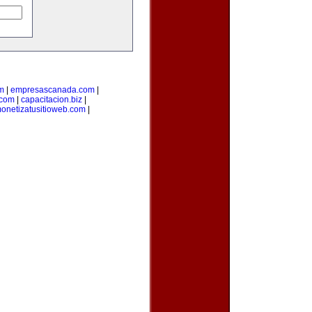
m
|
empresascanada.com
|
.com
|
capacitacion.biz
|
onetizatusitioweb.com
|