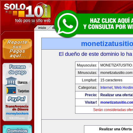
monetizatusiti
El dueño de este dominio lo ha
Mayusculas:
MONETIZATUSITIO
Minusculas:
monetizatusitio.com
Longitud:
15 caracteres
Categorias:
Internet
,
Web Hostin
Precio:
Realizar una oferta
Visitar!
monetizatusitio.co
Serán consideradas ofer
Realizar una Oferta