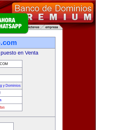
o.com
 puesto en Venta
.COM
g y Dominios
!
m
tas