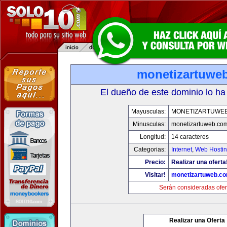
monetizartuwe
El dueño de este dominio lo ha
Mayusculas:
MONETIZARTUWE
Minusculas:
monetizartuweb.co
Longitud:
14 caracteres
Categorias:
Internet
,
Web Hostin
Precio:
Realizar una oferta
Visitar!
monetizartuweb.c
Serán consideradas ofer
Realizar una Oferta