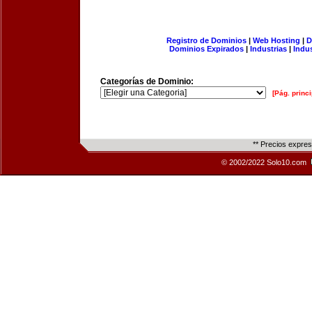
Registro de Dominios
|
Web Hosting
|
D
Dominios Expirados
|
Industrias
|
Indu
Categorías de Dominio:
[Pág. princi
** Precios expre
© 2002/2022 Solo10.com