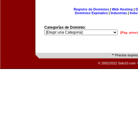
Registro de Dominios
|
Web Hosting
|
D
Dominios Expirados
|
Industrias
|
Indu
Categorías de Dominio:
[Pág. princi
** Precios expre
© 2002/2022 Solo10.com