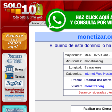
monetizar.o
El dueño de este dominio lo ha
Mayusculas:
MONETIZAR.ORG
Minusculas:
monetizar.org
Longitud:
9 caracteres
Categorias:
Internet
,
Web Hostin
Precio:
Realizar una oferta
Visitar!
monetizar.org
Serán consideradas ofer
Realizar una Oferta