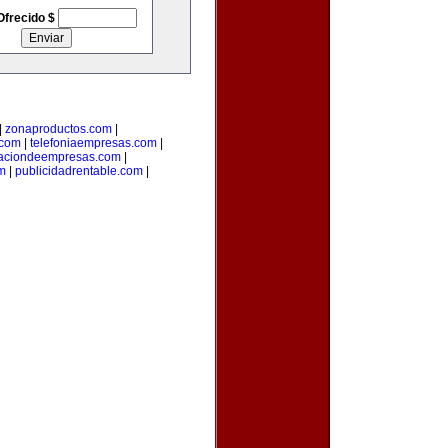
Ofrecido $
|
zonaproductos.com
|
.com
|
telefoniaempresas.com
|
aciondeempresas.com
|
om
|
publicidadrentable.com
|