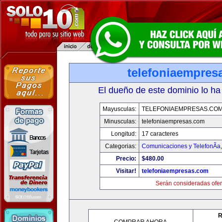
telefoniaempres
El dueño de este dominio lo ha
Mayusculas:
TELEFONIAEMPRESAS.CO
Minusculas:
telefoniaempresas.com
Longitud:
17 caracteres
Categorias:
Comunicaciones y TelefonÃ­a
Precio:
$480.00
Visitar!
telefoniaempresas.com
Serán consideradas ofer
R