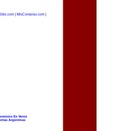
Sitio.com
|
MisCompras.com
|
ominios En Venta
strias Argentinas