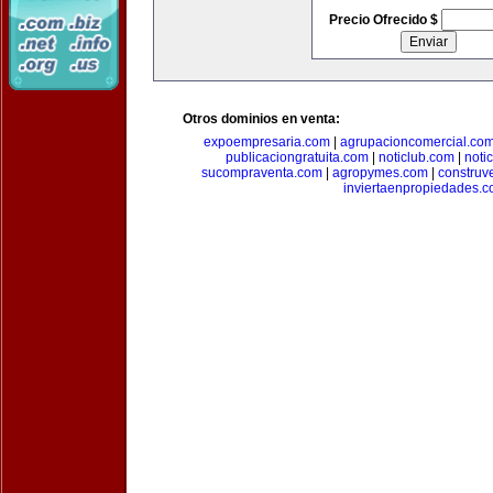
Precio Ofrecido $
Otros dominios en venta:
expoempresaria.com
|
agrupacioncomercial.co
publicaciongratuita.com
|
noticlub.com
|
noti
sucompraventa.com
|
agropymes.com
|
construv
inviertaenpropiedades.