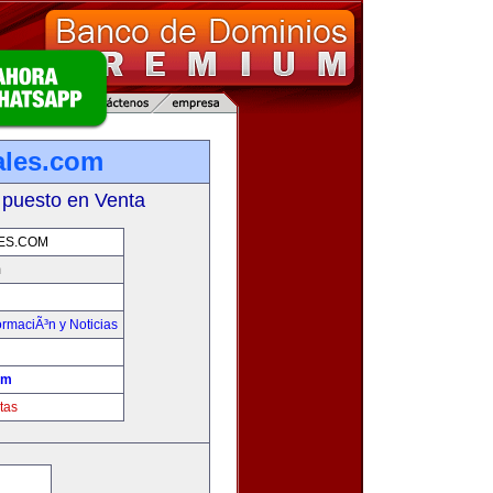
ales.com
 puesto en Venta
ES.COM
m
ormaciÃ³n y Noticias
om
tas