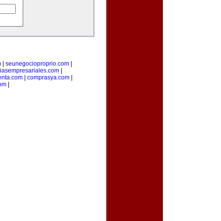
m
|
seunegocioproprio.com
|
ciasempresariales.com
|
enta.com
|
comprasya.com
|
com
|