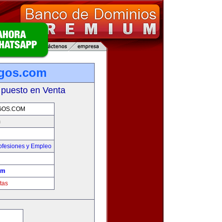
sgos.com
 puesto en Venta
GOS.COM
m
ofesiones y Empleo
om
tas