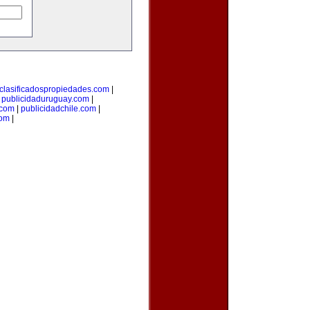
clasificadospropiedades.com
|
|
publicidaduruguay.com
|
.com
|
publicidadchile.com
|
com
|