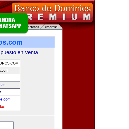
os.com
 puesto en Venta
UROS.COM
s.com
rias
a!
os.com
tas