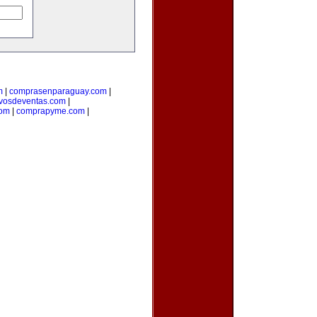
m
|
comprasenparaguay.com
|
ivosdeventas.com
|
com
|
comprapyme.com
|