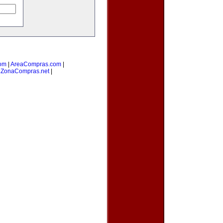
om
|
AreaCompras.com
|
|
ZonaCompras.net
|