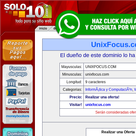
UnixFocus.
El dueño de este dominio lo ha
Mayusculas:
UNIXFOCUS.COM
Minusculas:
unixfocus.com
Longitud:
9 caracteres
Categorias:
InformÃ¡tica y ComputaciÃ³n
,
Precio:
Realizar una oferta!
Visitar!
unixfocus.com
Serán consideradas ofer
Realizar una Oferta