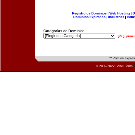
Registro de Dominios
|
Web Hosting
|
D
Dominios Expirados
|
Industrias
|
Indu
Categorías de Dominio:
[Pág. princi
** Precios expre
© 2002/2022 Solo10.com