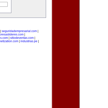
|
seguridadempresarial.com
|
resaslideres.com
|
os.com
|
sitiodeventas.com
|
etization.com
|
industrias.pe
|