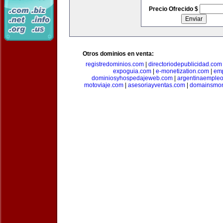
Precio Ofrecido $
Otros dominios en venta:
registredominios.com
|
directoriodepublicidad.com
expoguia.com
|
e-monetization.com
|
emp
dominiosyhospedajeweb.com
|
argentinaemple
motoviaje.com
|
asesoriayventas.com
|
domainsmon