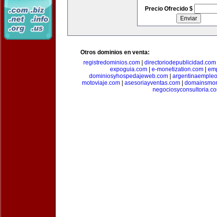
Precio Ofrecido $
Otros dominios en venta:
registredominios.com
|
directoriodepublicidad.com
expoguia.com
|
e-monetization.com
|
emp
dominiosyhospedajeweb.com
|
argentinaemple
motoviaje.com
|
asesoriayventas.com
|
domainsmon
negociosyconsultoria.c