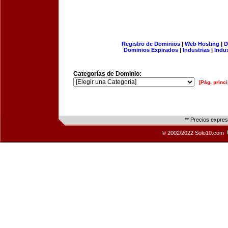
Registro de Dominios
|
Web Hosting
|
D
Dominios Expirados
|
Industrias
|
Indu
Categorías de Dominio:
[Pág. princi
** Precios expre
© 2002/2022 Solo10.com