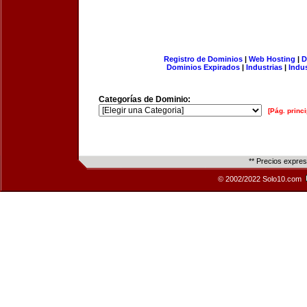
Registro de Dominios
|
Web Hosting
|
D
Dominios Expirados
|
Industrias
|
Indu
Categorías de Dominio:
[Pág. princi
** Precios expre
© 2002/2022 Solo10.com