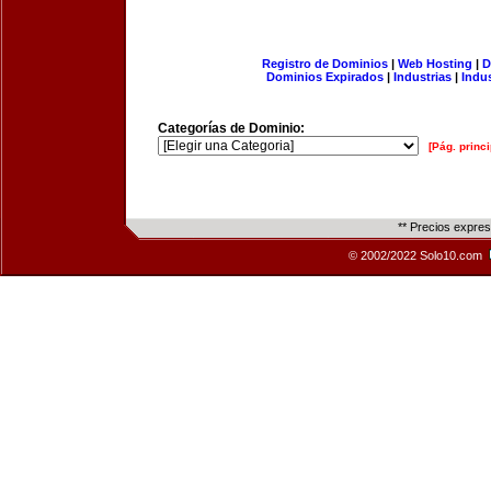
Registro de Dominios
|
Web Hosting
|
D
Dominios Expirados
|
Industrias
|
Indu
Categorías de Dominio:
[Pág. princi
** Precios expre
© 2002/2022 Solo10.com