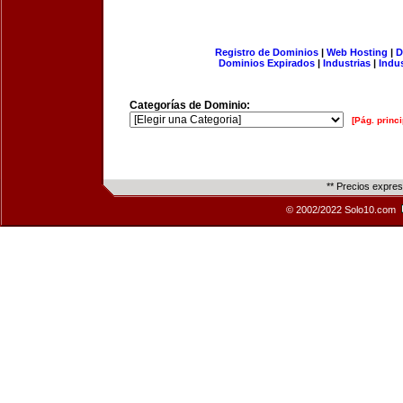
Registro de Dominios
|
Web Hosting
|
D
Dominios Expirados
|
Industrias
|
Indu
Categorías de Dominio:
[Pág. princi
** Precios expre
© 2002/2022 Solo10.com