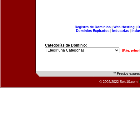
Registro de Dominios
|
Web Hosting
|
D
Dominios Expirados
|
Industrias
|
Indu
Categorías de Dominio:
[Pág. princi
** Precios expre
© 2002/2022 Solo10.com