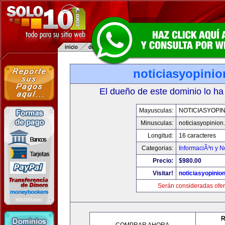
noticiasyopini
El dueño de este dominio lo ha
Mayusculas:
NOTICIASYOPI
Minusculas:
noticiasyopinion
Longitud:
16 caracteres
Categorias:
InformaciÃ³n y N
Precio:
$980.00
Visitar!
noticiasyopinio
Serán consideradas ofer
R