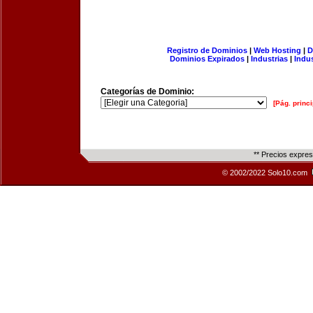
Registro de Dominios
|
Web Hosting
|
D
Dominios Expirados
|
Industrias
|
Indu
Categorías de Dominio:
[Pág. princi
** Precios expre
© 2002/2022 Solo10.com