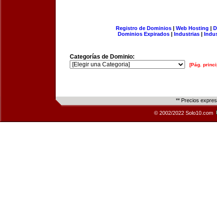
Registro de Dominios
|
Web Hosting
|
D
Dominios Expirados
|
Industrias
|
Indu
Categorías de Dominio:
[Pág. princi
** Precios expre
© 2002/2022 Solo10.com