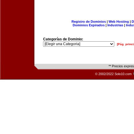
Registro de Dominios
|
Web Hosting
|
D
Dominios Expirados
|
Industrias
|
Indu
Categorías de Dominio:
[Pág. princi
** Precios expre
© 2002/2022 Solo10.com