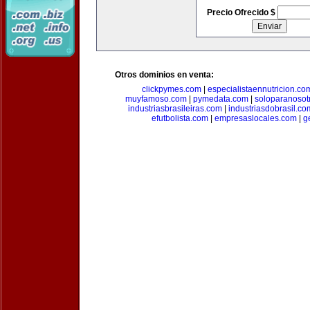
Precio Ofrecido $
Otros dominios en venta:
clickpymes.com
|
especialistaennutricion.co
muyfamoso.com
|
pymedata.com
|
soloparanosot
industriasbrasileiras.com
|
industriasdobrasil.co
efutbolista.com
|
empresaslocales.com
|
g