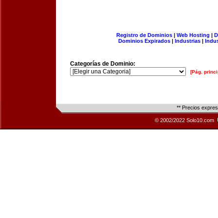
Registro de Dominios
|
Web Hosting
|
D
Dominios Expirados
|
Industrias
|
Indu
Categorías de Dominio:
[Pág. princi
** Precios expre
© 2002/2022 Solo10.com