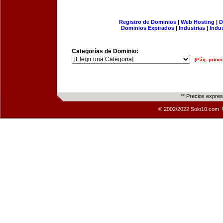
Registro de Dominios
|
Web Hosting
|
D
Dominios Expirados
|
Industrias
|
Indu
Categorías de Dominio:
[Pág. princi
** Precios expre
© 2002/2022 Solo10.com