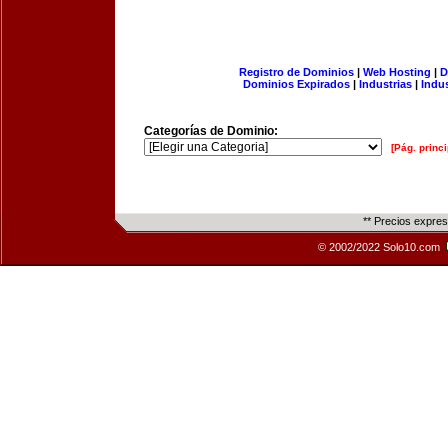
Registro de Dominios
|
Web Hosting
|
D
Dominios Expirados
|
Industrias
|
Indu
Categorías de Dominio:
[Pág. princi
** Precios expre
© 2002/2022 Solo10.com