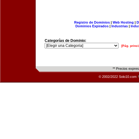
Registro de Dominios
|
Web Hosting
|
D
Dominios Expirados
|
Industrias
|
Indu
Categorías de Dominio:
[Pág. princi
** Precios expre
© 2002/2022 Solo10.com