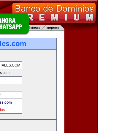
les.com
TALES.COM
es.com
!
les.com
tas