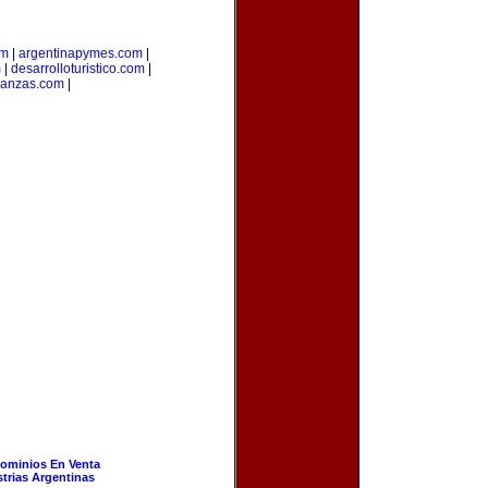
om
|
argentinapymes.com
|
m
|
desarrolloturistico.com
|
nanzas.com
|
ominios En Venta
strias Argentinas