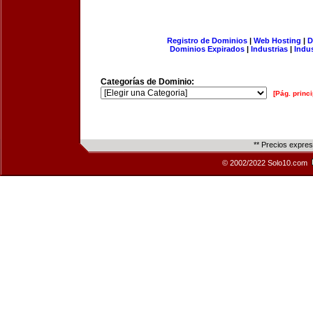
Registro de Dominios
|
Web Hosting
|
D
Dominios Expirados
|
Industrias
|
Indu
Categorías de Dominio:
[Pág. princi
** Precios expre
© 2002/2022 Solo10.com