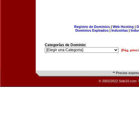
Registro de Dominios
|
Web Hosting
|
D
Dominios Expirados
|
Industrias
|
Indu
Categorías de Dominio:
[Pág. princi
** Precios expre
© 2002/2022 Solo10.com