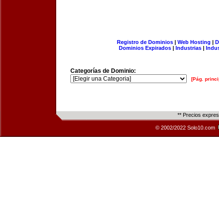
Registro de Dominios
|
Web Hosting
|
D
Dominios Expirados
|
Industrias
|
Indu
Categorías de Dominio:
[Pág. princi
** Precios expre
© 2002/2022 Solo10.com