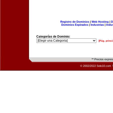
Registro de Dominios
|
Web Hosting
|
D
Dominios Expirados
|
Industrias
|
Indu
Categorías de Dominio:
[Pág. princi
** Precios expre
© 2002/2022 Solo10.com