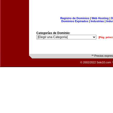
Registro de Dominios
|
Web Hosting
|
D
Dominios Expirados
|
Industrias
|
Indu
Categorías de Dominio:
[Pág. princi
** Precios expre
© 2002/2022 Solo10.com