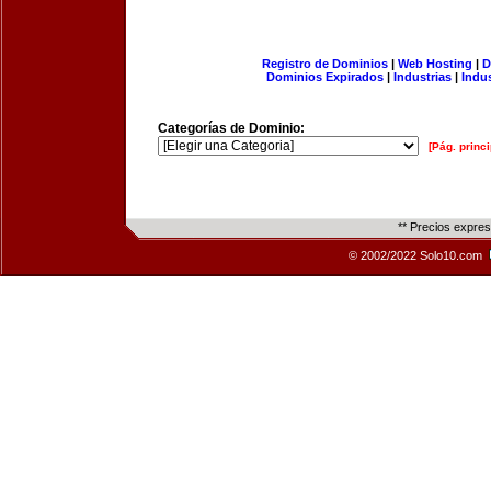
Registro de Dominios
|
Web Hosting
|
D
Dominios Expirados
|
Industrias
|
Indu
Categorías de Dominio:
[Pág. princi
** Precios expre
© 2002/2022 Solo10.com