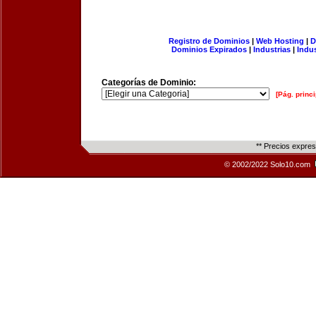
Registro de Dominios
|
Web Hosting
|
D
Dominios Expirados
|
Industrias
|
Indu
Categorías de Dominio:
[Pág. princi
** Precios expre
© 2002/2022 Solo10.com