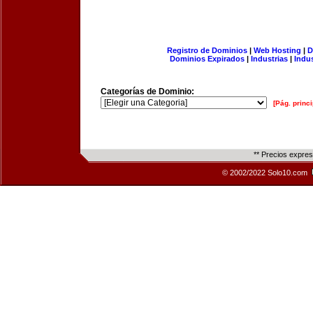
Registro de Dominios
|
Web Hosting
|
D
Dominios Expirados
|
Industrias
|
Indu
Categorías de Dominio:
[Pág. princi
** Precios expre
© 2002/2022 Solo10.com