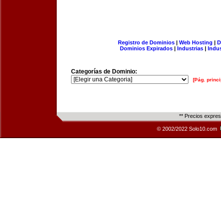
Registro de Dominios
|
Web Hosting
|
D
Dominios Expirados
|
Industrias
|
Indu
Categorías de Dominio:
[Pág. princi
** Precios expre
© 2002/2022 Solo10.com