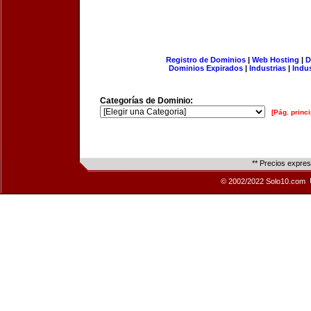
Registro de Dominios
|
Web Hosting
|
D
Dominios Expirados
|
Industrias
|
Indu
Categorías de Dominio:
[Pág. princi
** Precios expre
© 2002/2022 Solo10.com