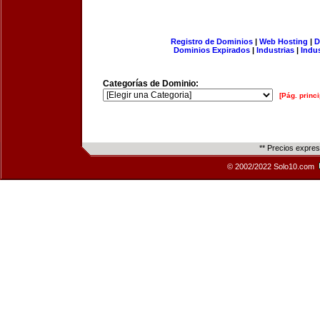
Registro de Dominios
|
Web Hosting
|
D
Dominios Expirados
|
Industrias
|
Indu
Categorías de Dominio:
[Pág. princi
** Precios expre
© 2002/2022 Solo10.com