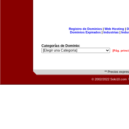
Registro de Dominios
|
Web Hosting
|
D
Dominios Expirados
|
Industrias
|
Indu
Categorías de Dominio:
[Pág. princi
** Precios expre
© 2002/2022 Solo10.com