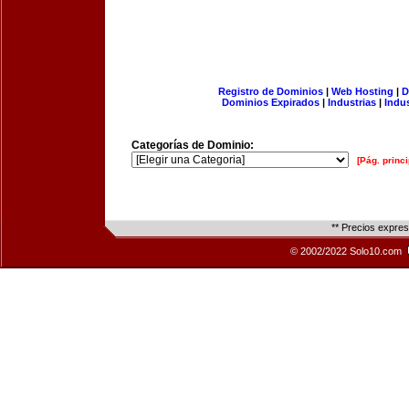
Registro de Dominios
|
Web Hosting
|
D
Dominios Expirados
|
Industrias
|
Indu
Categorías de Dominio:
[Pág. princi
** Precios expre
© 2002/2022 Solo10.com