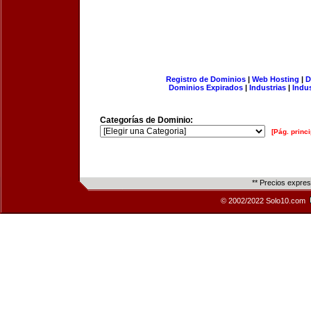
Registro de Dominios
|
Web Hosting
|
D
Dominios Expirados
|
Industrias
|
Indu
Categorías de Dominio:
[Pág. princi
** Precios expre
© 2002/2022 Solo10.com