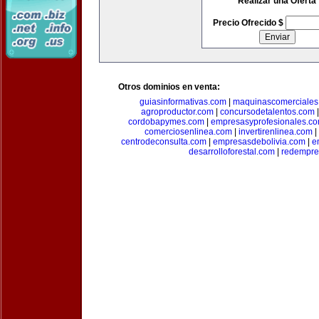
Realizar una Oferta
Precio Ofrecido $
Otros dominios en venta:
guiasinformativas.com
|
maquinascomerciales
agroproductor.com
|
concursodetalentos.com
cordobapymes.com
|
empresasyprofesionales.c
comerciosenlinea.com
|
invertirenlinea.com
|
centrodeconsulta.com
|
empresasdebolivia.com
|
e
desarrolloforestal.com
|
redempre