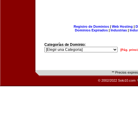
Registro de Dominios
|
Web Hosting
|
D
Dominios Expirados
|
Industrias
|
Indu
Categorías de Dominio:
[Pág. princi
** Precios expre
© 2002/2022 Solo10.com