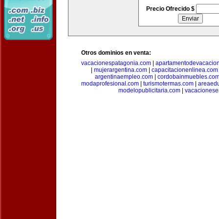
Precio Ofrecido $
Otros dominios en venta:
vacacionespatagonia.com
|
apartamentodevacacio
|
mujerargentina.com
|
capacitacionenlinea.com
argentinaempleo.com
|
cordobainmuebles.co
modaprofesional.com
|
turismotermas.com
|
areaedu
modelopublicitaria.com
|
vacacionese