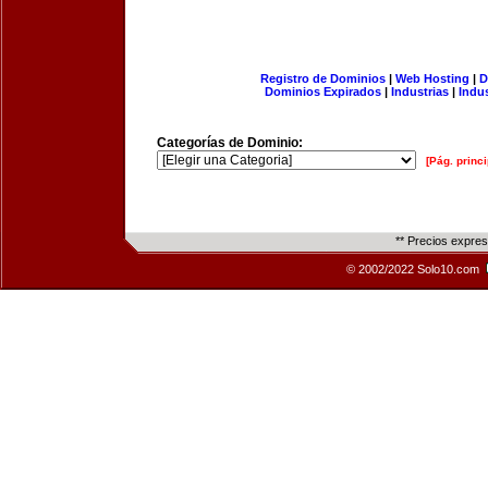
Registro de Dominios
|
Web Hosting
|
D
Dominios Expirados
|
Industrias
|
Indu
Categorías de Dominio:
[Pág. princi
** Precios expre
© 2002/2022 Solo10.com