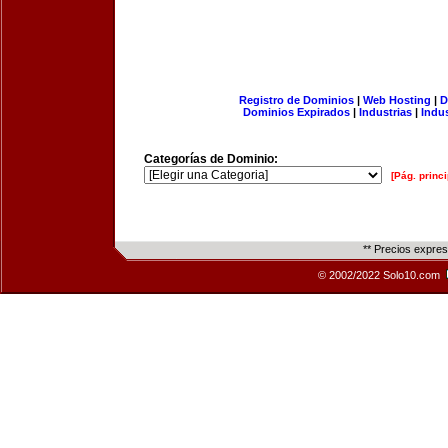
Registro de Dominios
|
Web Hosting
|
D
Dominios Expirados
|
Industrias
|
Indu
Categorías de Dominio:
[Pág. princi
** Precios expre
© 2002/2022 Solo10.com