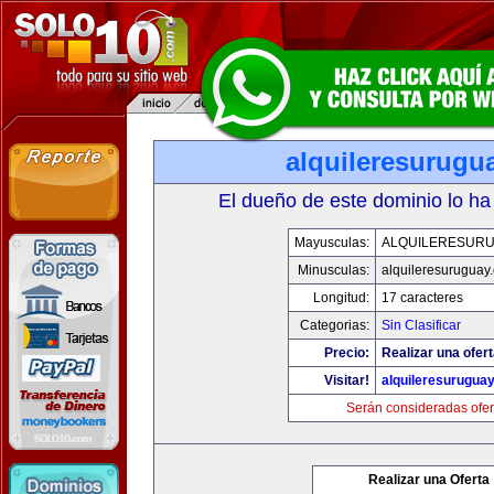
alquileresurugu
El dueño de este dominio lo ha
Mayusculas:
ALQUILERESUR
Minusculas:
alquileresuruguay
Longitud:
17 caracteres
Categorias:
Sin Clasificar
Precio:
Realizar una ofert
Visitar!
alquileresurugua
Serán consideradas ofer
Realizar una Oferta