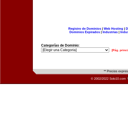
Registro de Dominios
|
Web Hosting
|
D
Dominios Expirados
|
Industrias
|
Indu
Categorías de Dominio:
[Pág. princi
** Precios expre
© 2002/2022 Solo10.com