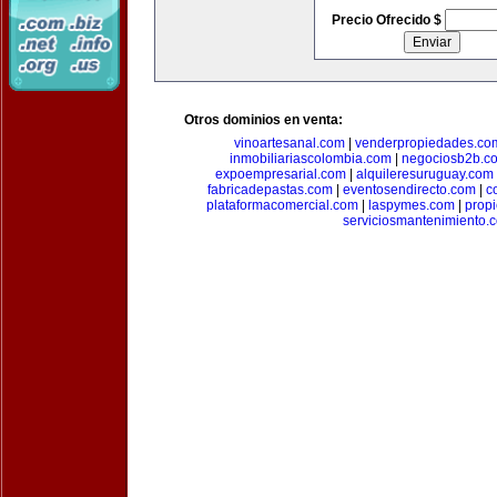
Precio Ofrecido $
Otros dominios en venta:
vinoartesanal.com
|
venderpropiedades.co
inmobiliariascolombia.com
|
negociosb2b.c
expoempresarial.com
|
alquileresuruguay.com
fabricadepastas.com
|
eventosendirecto.com
|
c
plataformacomercial.com
|
laspymes.com
|
prop
serviciosmantenimiento.