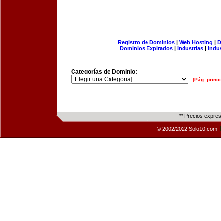
Registro de Dominios
|
Web Hosting
|
D
Dominios Expirados
|
Industrias
|
Indu
Categorías de Dominio:
[Pág. princi
** Precios expre
© 2002/2022 Solo10.com